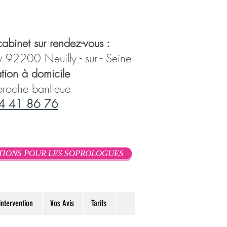
abinet sur rendez-vous :
 92200 Neuilly - sur - Seine
tion à domicile
 proche banlieue
4 41 86 76
TIONS POUR LES SOPROLOGUES
ntervention
Vos Avis
Tarifs