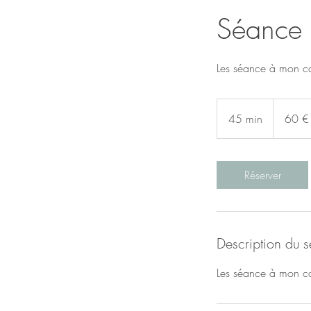
Séance 
Les séance à mon cab
60
euros
45 min
4
60 €
5
m
i
Réserver
n
Description du s
Les séance à mon cab