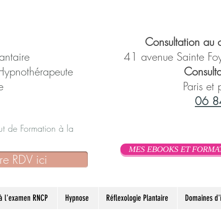
Consultation au c
antaire
41 avenue Sainte Foy
 Hypnothérapeute
Consulta
e
Paris et
06 8
itut de Formation à la
MES EBOOKS ET FORMA
re RDV ici
 à l'examen RNCP
Hypnose
Réflexologie Plantaire
Domaines d'i