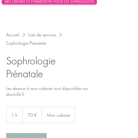
MES EBOOKS ET FORMATIONS POUR LES SOPROLOGUES
Accueil
Liste de services
Sophrologie Prénatale
Sophrologie
Prénatale
Les séance à mon cabinet sont disponibles sur
doctolib.fr
70
euros
1 h
1
70 €
Mon cabinet