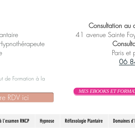
Consultation au c
antaire
41 avenue Sainte Foy
 Hypnothérapeute
Consulta
e
Paris et
06 8
itut de Formation à la
MES EBOOKS ET FORMA
re RDV ici
 à l'examen RNCP
Hypnose
Réflexologie Plantaire
Domaines d'i