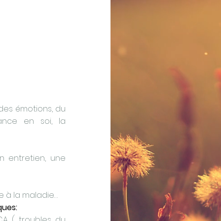
 des émotions, du
ance en soi, la
 entretien, une
e à la maladie…
ques:
TCA ( troubles du