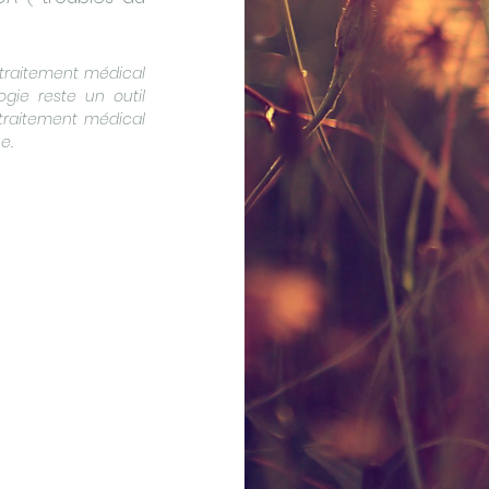
traitement médical
gie reste un outil
 traitement médical
e.