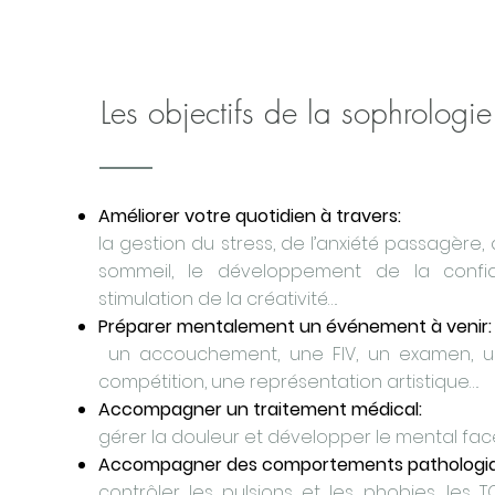
Les objectifs de la sophrologie
Améliorer votre quotidien à travers:
la gestion du stress, de l’anxiété passagère,
sommeil, le développement de la confi
stimulation de la créativité….
Préparer mentalement un événement à venir:
un accouchement, une FIV, un examen, un
compétition, une représentation artistique….
Accompagner un traitement médical:
gérer la douleur et développer le mental fac
Accompagner des comportements pathologi
contrôler les pulsions et les phobies, les 