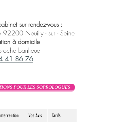
abinet sur rendez-vous :
 92200 Neuilly - sur - Seine
tion à domicile
 proche banlieue
4 41 86 76
TIONS POUR LES SOPROLOGUES
ntervention
Vos Avis
Tarifs