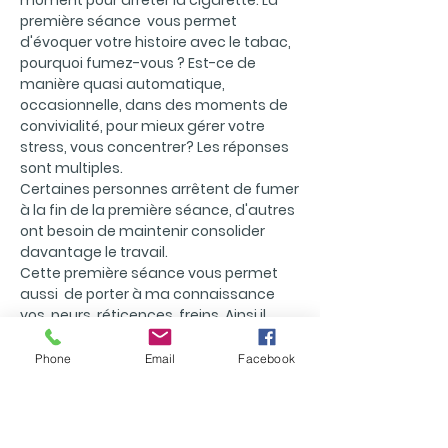
moment pour arrêter la cigarette. La
première séance vous permet
d'évoquer votre histoire avec le tabac,
pourquoi fumez-vous ? Est-ce de
manière quasi automatique,
occasionnelle, dans des moments de
convivialité, pour mieux gérer votre
stress, vous concentrer? Les réponses
sont multiples.
Certaines personnes arrêtent de fumer
à la fin de la première séance, d'autres
ont besoin de maintenir consolider
davantage le travail.
Cette première séance vous permet
aussi de porter à ma connaissance
vos peurs, réticences, freins. Ainsi il
arrive qu'arrêter de fumer ne soit pas la
priorité et qu'il faille aborder en
Phone
Email
Facebook
préambule d'autres points et ce avec
votre accord.